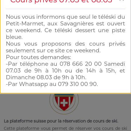
Neuchatel-Region
Neuchatel-Region
Nous vous informons que seul le téléski du 
Cours privés 07.03 et 08.03
Info Mercredi 18.02
Petit-Marmet, aux Savagnières est ouvert 
Nous vous informons que
Tous les cours o
ce weekend. Ce téléski dessert une piste 
seul le téléski du Petit-
comme prévu sur le
bleue.

Marmet, aux Savagnières est
initialement annoncés
ouv...
Nous vous proposons des cours privés 
Voir les détails
seulement sur ce site ce weekend.

Voir les détails
Pour toutes demandes:

-Par téléphone au 078 666 20 00 Samedi 
07.03 de 9h à 10h ou de 14h à 15h, et 
Réservez sur Swiss Ski School
Dimanche 08.03 de 9h à 10h.

-Par Whatsapp au 079 310 00 90.
La plateforme suisse pour la réservation de cours de ski.
Cette plateforme vous permet de réserver vos cours de ski